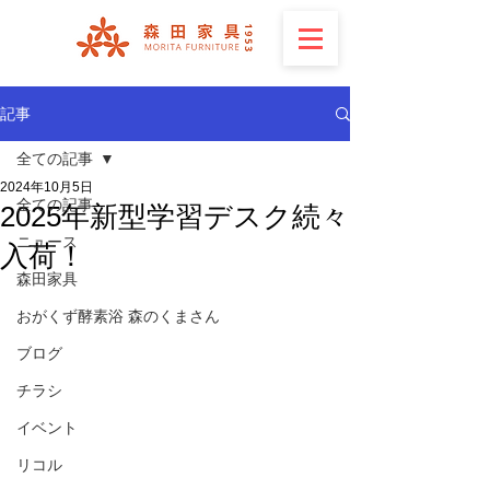
記事
全ての記事
2024年10月5日
全ての記事
2025年新型学習デスク続々
ニュース
入荷！
森田家具
おがくず酵素浴 森のくまさん
ブログ
チラシ
イベント
リコル