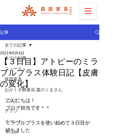
記事
全ての記事
2021年6月4日
全ての記事
【３日目】アトピーのミラ
ニュース
ブルプラス体験日記【皮膚
森田家具
の変化】
おがくず酵素浴 森のくまさん
ブログ
こんにちは！
ブログ担当です＾＾
チラシ
イベント
ミラブルプラスを使い始めて３日目が
経ちました
リコル