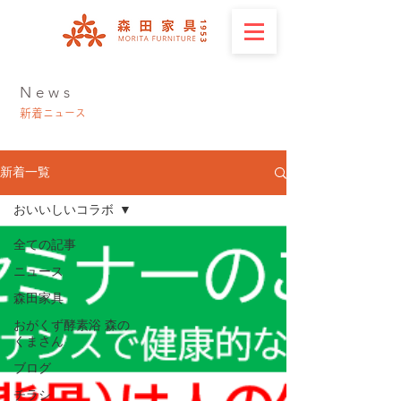
News
新着
ニュース
新着一覧
おいいしいコラボ
全ての記事
ニュース
森田家具
おがくず酵素浴 森の
くまさん
ブログ
チラシ