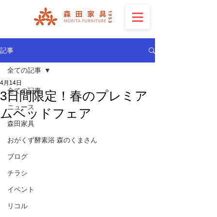
記事
全ての記事
4月14日
全ての記事
3日間限定！春のプレミア
ニュース
ムベッドフェア
森田家具
おがくず酵素浴 森のくまさん
ブログ
チラシ
イベント
リコル