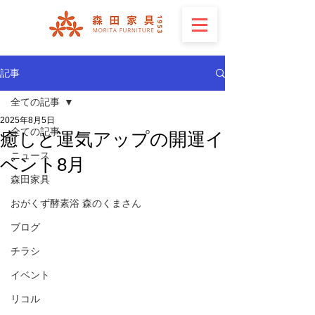
記事
全ての記事
2025年8月5日
全ての記事
癒しと運気アップの開運イ
ニュース
ベント8月
森田家具
おがくず酵素浴 森のくまさん
ブログ
チラシ
イベント
リコル