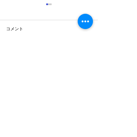
コメント
コメントを追加…
癒しのイベントとバーム
値上げ直前 お
SALE
クーヘン解体ショー
森田家具
森田木工株式会社
〒475-0937
愛知県半田市神田町1-60
TEL.0569-21-2969