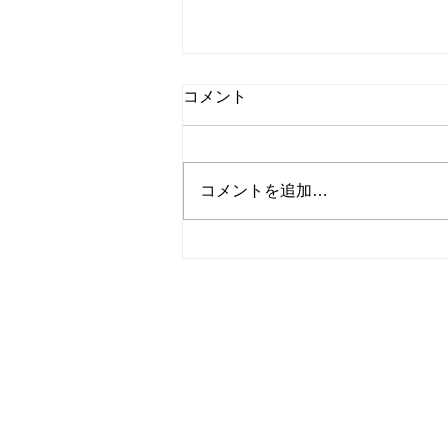
コメント
コメントを追加…
夏の家具総力祭、いよいよ開
催です！！