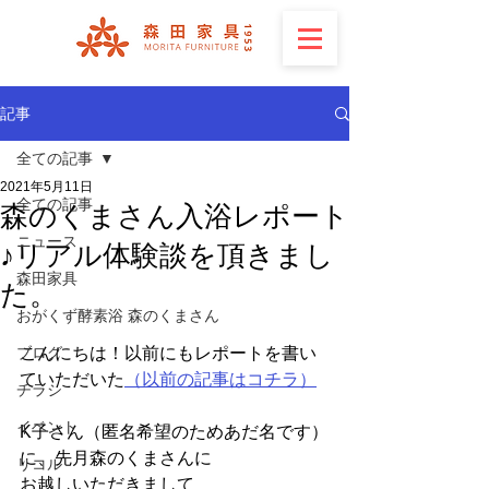
記事
全ての記事
2021年5月11日
全ての記事
森のくまさん入浴レポート
ニュース
♪リアル体験談を頂きまし
森田家具
た。
おがくず酵素浴 森のくまさん
ブログ
こんにちは！以前にもレポートを書い
ていただいた
（以前の記事はコチラ）
チラシ
イベント
K子さん（匿名希望のためあだ名です）
に、先月森のくまさんに
リコル
お越しいただきまして