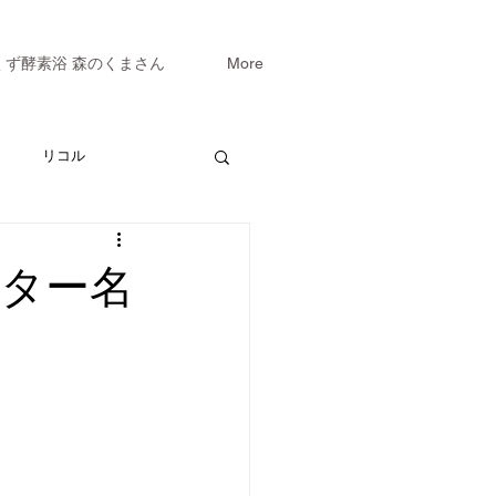
くず酵素浴 森のくまさん
More
リコル
ター名