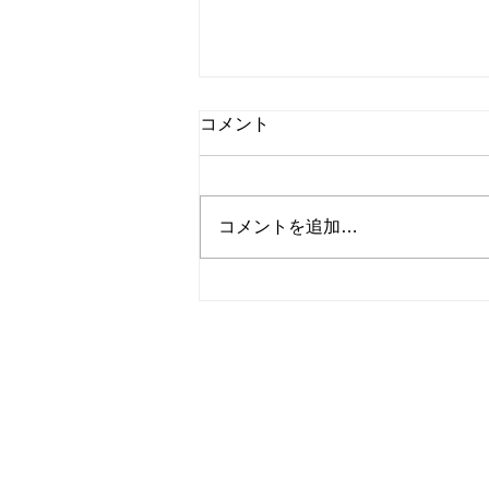
コメント
コメントを追加…
夏の家具総力祭、いよいよ開
催です！！