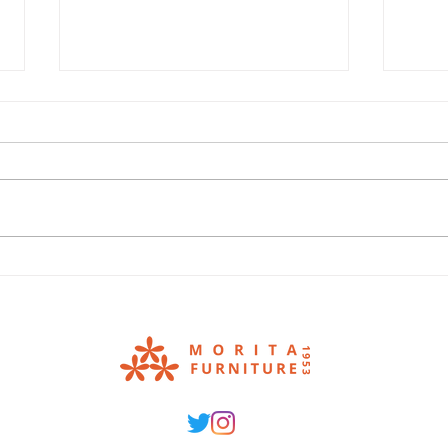
年に一度の大決算セール.
癒し
ヘン