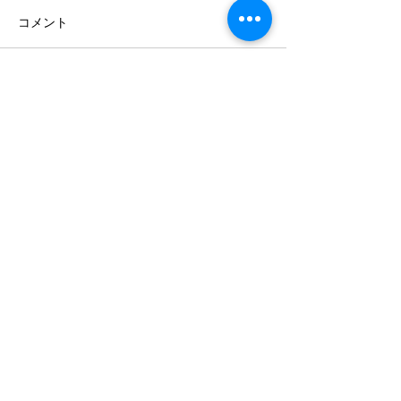
コメント
年に一度の大決算セール.
コメントを追加…
癒しのイベント
クーヘン解体シ
森田家具
森田木工株式会社
〒475-0937
愛知県半田市神田町1-60
TEL.0569-21-2969
※知多半島道路半田I.C下車​ 真前