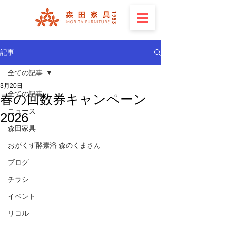
記事
全ての記事
3月20日
全ての記事
春の回数券キャンペーン
ニュース
2026
森田家具
おがくず酵素浴 森のくまさん
ブログ
チラシ
イベント
リコル