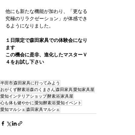
他にも新たな機能が加わり、「更なる
究極のリラクゼーション」が体感でき
るようになりました。
１日限定で森田家具での体験会になり
ます
この機会に是非、進化したマスターＶ
４をお試し下さい
半田市
森田家具に行ってみよう
おがくず酵素浴森のくまさん
森田家具
愛知家具屋
愛知インテリアショップ
酵素浴
家具屋
心も体も健やかに
愛知酵素浴
愛知イベント
愛知マルシェ
森田家具マルシェ