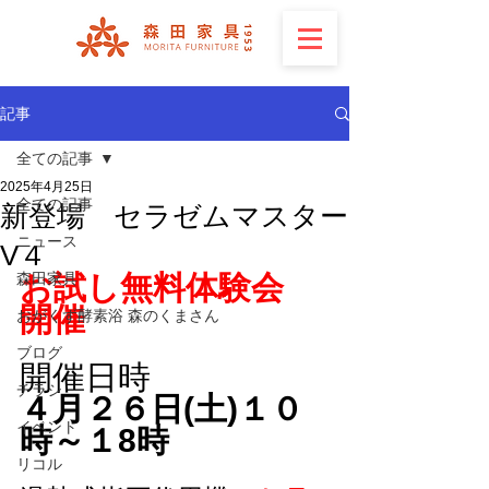
記事
全ての記事
2025年4月25日
全ての記事
新登場 セラゼムマスター
ニュース
V４
森田家具
お試し無料体験会　
開催
おがくず酵素浴 森のくまさん
ブログ
開催日時
チラシ
４月２６日(土)１０
イベント
時～１8時
リコル