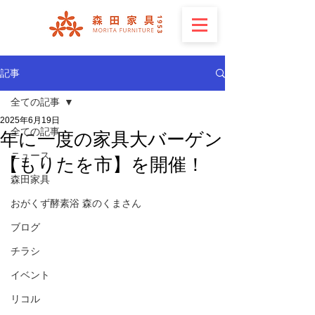
記事
全ての記事
2025年6月19日
全ての記事
年に一度の家具大バーゲン
ニュース
【もりたを市】を開催！
森田家具
おがくず酵素浴 森のくまさん
ブログ
チラシ
イベント
リコル