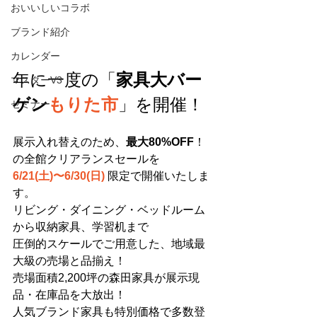
おいいしいコラボ
ブランド紹介
カレンダー
年に一度の「
家具大バー
マスターV3
ゲン
もりた市
」
を開催！
セミナー
展示入れ替えのため、
最大80%OFF
！
の全館クリアランスセールを
6/21(土)〜6/30(日)
 限定で開催いたしま
す。
リビング・ダイニング・ベッドルーム
から収納家具、学習机まで
圧倒的スケールでご用意した、地域最
大級の売場と品揃え！
売場面積2,200坪の森田家具が展示現
品・在庫品を大放出！
人気ブランド家具も特別価格で多数登