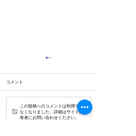
コメント
年に一度の大決算セール.
この投稿へのコメントは利用でき
値上げ直前 お
なくなりました。詳細はサイト所
SALE
有者にお問い合わせください。