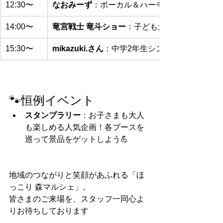
12:30〜
なおみーず
：ボーカル＆ハーモニカ＋ボイスパ
14:00〜
竜宮戦士 竜斗ショー
：子どもたちに大人気！正
15:30〜
mikazuki.さん
：中学2年生シンガーソングライ
🐾恒例イベント
スタンプラリー
：お子さまも大人
も楽しめる人気企画！各ブースを
巡って景品をゲットしよう💪
地域のつながりと笑顔があふれる「ほ
っこり 森マルシェ」。 
皆さまのご来場を、スタッフ一同心よ
りお待ちしております