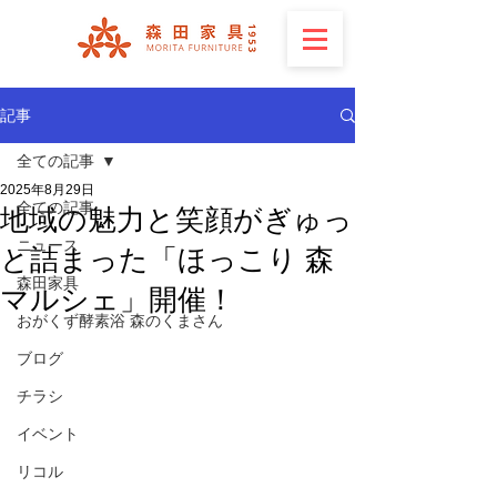
記事
全ての記事
2025年8月29日
全ての記事
地域の魅力と笑顔がぎゅっ
ニュース
と詰まった「ほっこり 森
森田家具
マルシェ」開催！
おがくず酵素浴 森のくまさん
ブログ
チラシ
イベント
リコル