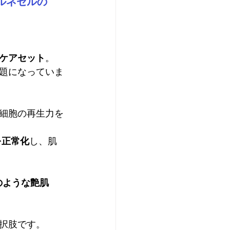
ルネセルの
ケアセット
。 
題になっていま
細胞の再生力を
を正常化
し、肌
のような艶肌
択肢です。