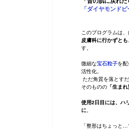
「昔の肌に戻れた
「ダイヤモンドピ
このプログラムは、
皮膚科に行かずとも
す。
微細な
宝石粒子
を配
活性化。
 ただ角質を落とす
そのものの
「生まれ
使用2日目には、ハ
に
。 
「整形はちょっと…