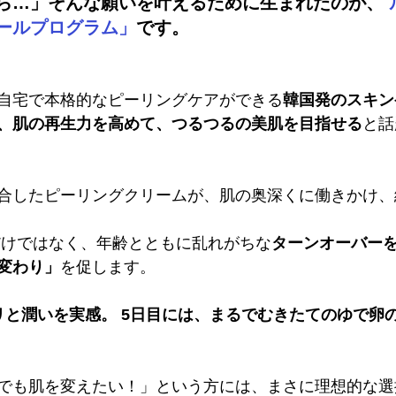
ら…」そんな願いを叶えるために生まれたのが、
ールプログラム」
です。
自宅で本格的なピーリングケアができる
韓国発のスキン
、肌の再生力を高めて、つるつるの美肌を目指せる
と話
合したピーリングクリームが、肌の奥深くに働きかけ、
だけではなく、年齢とともに乱れがちな
ターンオーバー
変わり」
を促します。
リと潤いを実感。 5日目には、まるでむきたてのゆで卵
でも肌を変えたい！」という方には、まさに理想的な選