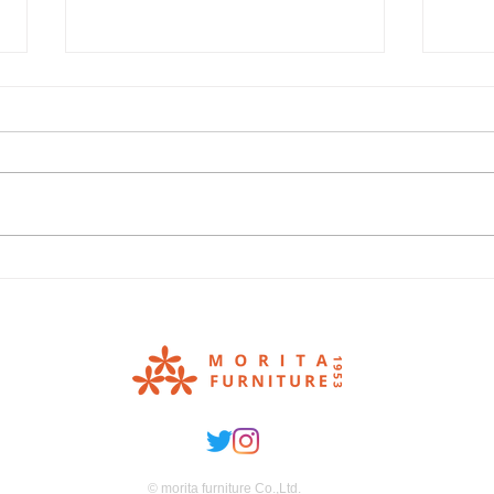
値上げ直前 お買い得SALE
見て
ア！
田家
© morita furniture Co.,Ltd.