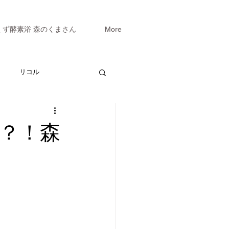
くず酵素浴 森のくまさん
More
リコル
？！森