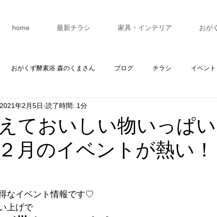
home
最新チラシ
家具・インテリア
おが
おがくず酵素浴 森のくまさん
ブログ
チラシ
イベント
2021年2月5日
読了時間: 1分
カレンダー
マスターV3
セミナー
えておいしい物いっぱい
２月のイベントが熱い！
得なイベント情報です♡
い上げで