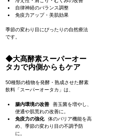
冷え性・肩こり・むくみの改善
自律神経のバランス調整
免疫力アップ・美肌効果 
季節の変わり目にぴったりの自然療法
です。
◆大髙酵素スーパーオー
タカで内側からもケア
50種類の植物を発酵・熟成させた酵素
飲料「スーパーオータカ」は、
腸内環境の改善
   善玉菌を増やし、
便通や肌荒れの改善に。
免疫力の強化
   体のバリア機能を高
め、季節の変わり目の不調予防
に。