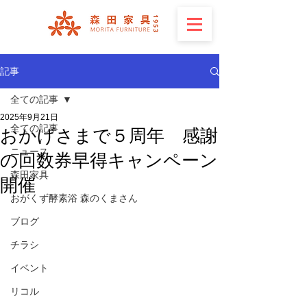
記事
全ての記事
2025年9月21日
全ての記事
おかげさまで５周年 感謝
ニュース
の回数券早得キャンペーン
森田家具
開催
おがくず酵素浴 森のくまさん
ブログ
チラシ
イベント
リコル