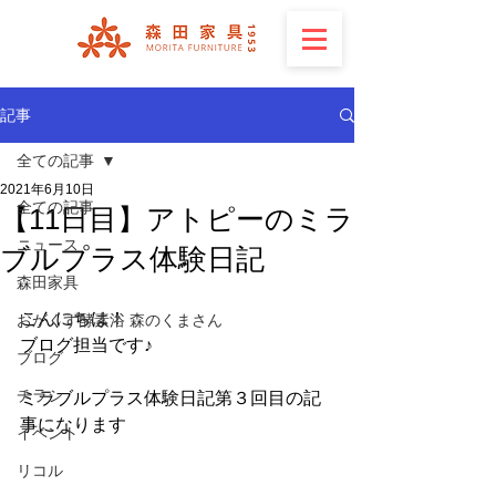
記事
全ての記事
2021年6月10日
全ての記事
【11日目】アトピーのミラ
ニュース
ブルプラス体験日記
森田家具
こんにちは！
おがくず酵素浴 森のくまさん
ブログ担当です♪
ブログ
チラシ
ミラブルプラス体験日記第３回目の記
事になります
イベント
リコル