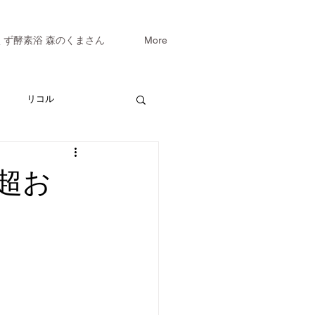
くず酵素浴 森のくまさん
More
リコル
超お