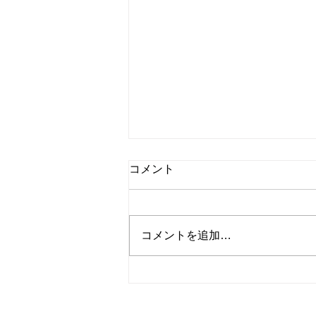
コメント
コメントを追加…
夏の家具総力祭、いよいよ開
催です！！