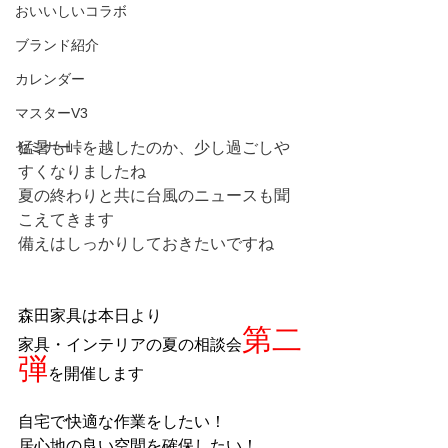
おいいしいコラボ
ブランド紹介
カレンダー
マスターV3
セミナー
猛暑も峠を越したのか、少し過ごしや
すくなりましたね
夏の終わりと共に台風のニュースも聞
こえてきます
備えはしっかりしておきたいですね
森田家具は本日より
第二
家具・インテリアの夏の相談会
弾
を開催します
自宅で快適な作業をしたい！
居心地の良い空間を確保したい！