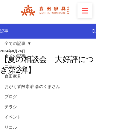
記事
全ての記事
2024年8月24日
全ての記事
【夏の相談会 大好評につ
ニュース
き第2弾】
森田家具
おがくず酵素浴 森のくまさん
ブログ
チラシ
イベント
リコル