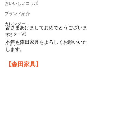
おいいしいコラボ
ブランド紹介
カレンダー
皆さまあけましておめでとうございま
マスターV3
す。
本年も森田家具をよろしくお願いいた
セミナー
します。
【森田家具】