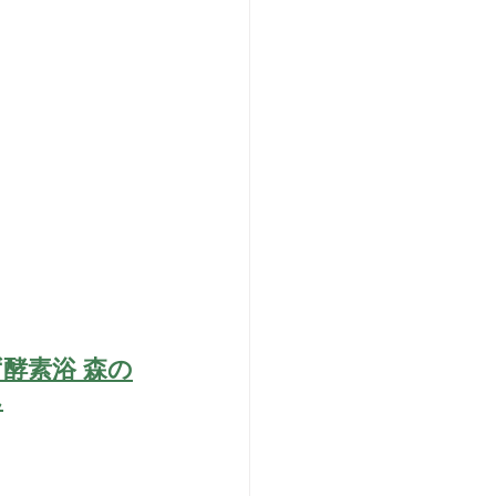
酵素浴 森の
ん