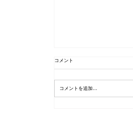
コメント
コメントを追加…
夏の家具総力祭、いよいよ開
催です！！