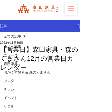
記事
全ての記事
2023年11月30日
全ての記事
【営業日】森田家具・森の
ニュース
くまさん12月の営業日カ
森田家具
レンダー
おがくず酵素浴 森のくまさん
ブログ
チラシ
イベント
リコル