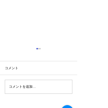
コメント
年に一度の大決算セール.
コメントを追加…
値上げ直前 お
SALE