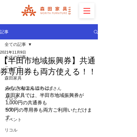
記事
全ての記事
2021年11月9日
全ての記事
【半田市地域振興券】共通
ニュース
券専用券も両方使える！！
森田家具
みなさんこんにちは！
おがくず酵素浴 森のくまさん
森田家具では、半田市地域振興券が
ブログ
1,000円の共通券も
チラシ
500円の専用券も両方ご利用いただけま
す。
イベント
リコル