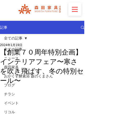
記事
全ての記事
2024年1月19日
全ての記事
【創業７０周年特別企画】
ニュース
インテリアフェア〜寒さ
森田家具
を吹き飛ばす、冬の特別セ
おがくず酵素浴 森のくまさん
ール〜
ブログ
チラシ
イベント
リコル