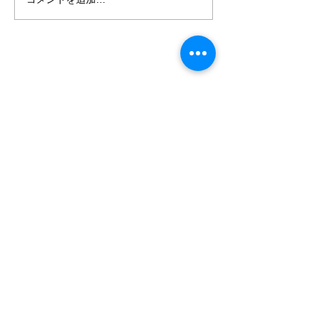
癒しのイベント
クーヘン解体シ
森田家具
森田木工株式会社
〒475-0937
愛知県半田市神田町1-60
TEL.0569-21-2969
※知多半島道路半田I.C下車​ 真前