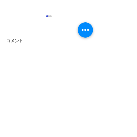
コメント
年に一度の大決算セール.
コメントを追加…
値上げ直前 お
SALE
森田家具
森田木工株式会社
〒475-0937