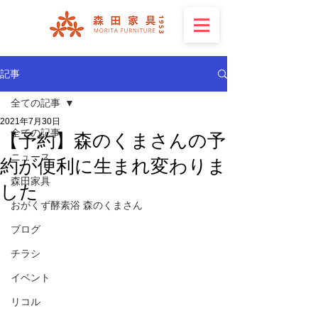
記事
全ての記事
2021年7月30日
全ての記事
【予約】森のくまさんの予
ニュース
約が便利に生まれ変わりま
森田家具
した
おがくず酵素浴 森のくまさん
ブログ
チラシ
イベント
リコル