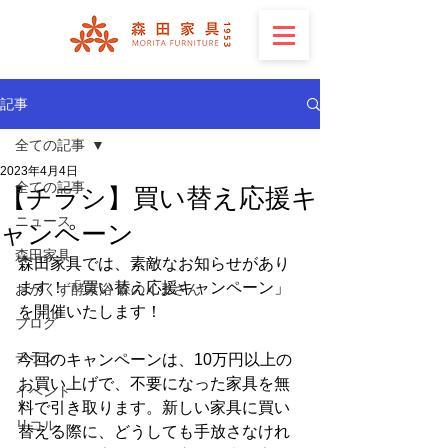
記事
全ての記事
2023年4月4日
全ての記事
【チラシ】買い替え応援キ
ニュース
ャンペーン
森田家具
森田家具では、素敵なお知らせがあり
ます！「買い替え応援キャンペーン」
おがくず酵素浴 森のくまさん
を開催いたします！
ブログ
チラシ
今回のキャンペーンは、10万円以上の
お買い上げで、不要になった家具を無
イベント
料で引き取ります。新しい家具に買い
リコル
替える際に、どうしても手放さなけれ