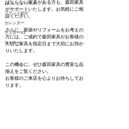
ばならない家具がある方も、森田家具
おいいしいコラボ
がサポートいたします。お気軽にご相
ブランド紹介
談ください。
カレンダー
さらに、新築やリフォームをお考えの
マスターV3
方には、ご成約で森田家具がお客様の
セミナー
大切な家具を指定日まで大切にお預か
りいたします。
この機会に、ぜひ森田家具の豊富な品
揃えをご覧ください。
お客様のご来店を心よりお待ちしてお
ります。