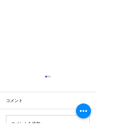
コメント
コメントを追加…
癒しのイベントとバーム
値上げ直前 お
SALE
クーヘン解体ショー