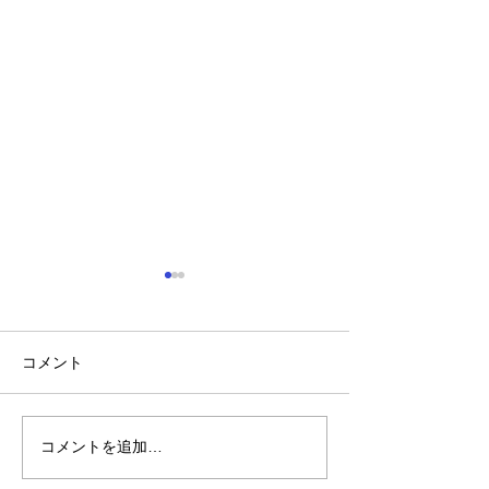
コメント
コメントを追加…
値上げ直前 お買い得
見て触れて楽し
SALE
ア！理想の家具