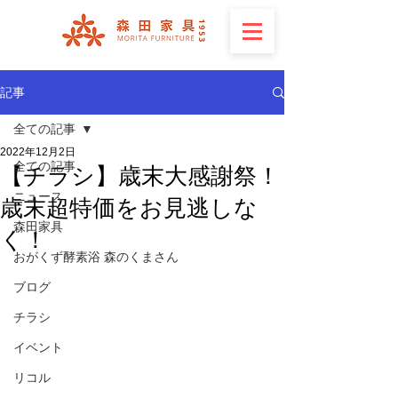
記事
全ての記事
2022年12月2日
全ての記事
【チラシ】歳末大感謝祭！
ニュース
歳末超特価をお見逃しな
森田家具
く！
おがくず酵素浴 森のくまさん
ブログ
チラシ
イベント
リコル