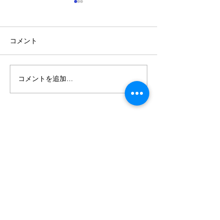
コメント
年に一度の大決算セール.
コメントを追加…
癒しのイベント
クーヘン解体シ
森田家具
森田木工株式会社
〒475-0937
愛知県半田市神田町1-60
TEL.0569-21-2969