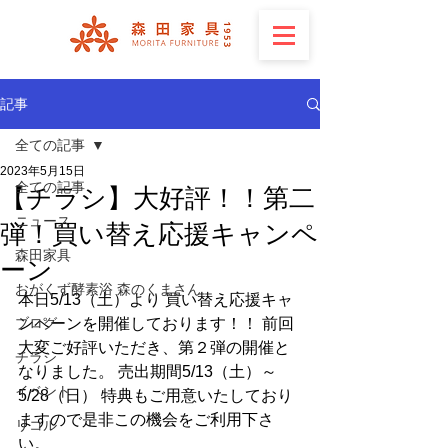
記事
全ての記事
2023年5月15日
全ての記事
【チラシ】大好評！！第二
ニュース
弾！買い替え応援キャンペ
森田家具
ーン
おがくず酵素浴 森のくまさん
本日5/13（土）より 買い替え応援キャ
ブログ
ンペーンを開催しております！！ 前回
大変ご好評いただき、第２弾の開催と
チラシ
なりました。 売出期間5/13（土）～ 
イベント
5/28（日） 特典もご用意いたしており
ますので是非この機会をご利用下さ
リコル
い。