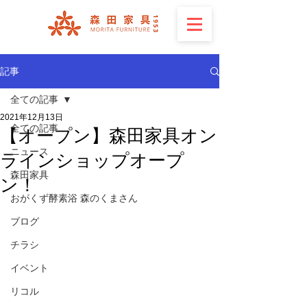
記事
全ての記事
2021年12月13日
全ての記事
【オープン】森田家具オン
ニュース
ラインショップオープ
森田家具
ン！
おがくず酵素浴 森のくまさん
ブログ
チラシ
イベント
リコル