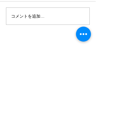
コメントを追加…
値上げ直前 お買い得
見て触れて楽し
SALE
ア！理想の家具
る森田家具へ行
森田家具
森田木工株式会社
〒475-0937
愛知県半田市神田町1-60
TEL.0569-21-2969
※知多半島道路半田I.C下車​ 真前