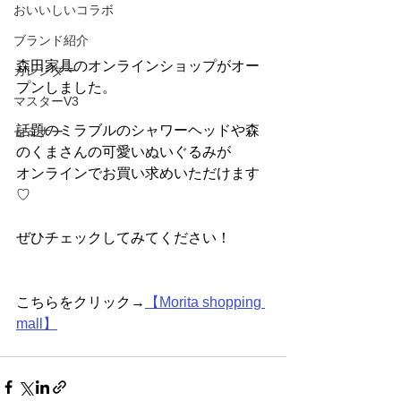
おいいしいコラボ
ブランド紹介
森田家具のオンラインショップがオー
カレンダー
プンしました。
マスターV3
話題のミラブルのシャワーヘッドや森
セミナー
のくまさんの可愛いぬいぐるみが
オンラインでお買い求めいただけます
♡
ぜひチェックしてみてください！
こちらをクリック→
【Morita shopping 
mall】