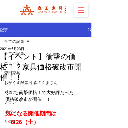
記事
全ての記事
2021年6月23日
全ての記事
【イベント】衝撃の価
ニュース
格！？家具価格破改市開
森田家具
催！！
おがくず酵素浴 森のくまさん
ブログ
今年も衝撃価格！で大好評だった
価格破改市が開催！！
チラシ
イベント
気になる開催期間は
・6/26（土）
リコル