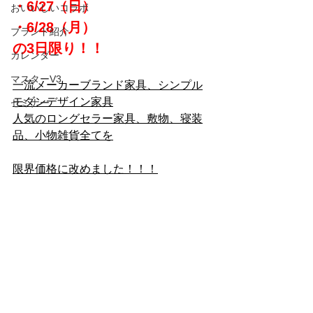
・6/27（日）
おいいしいコラボ
・6/28（月）
ブランド紹介
の3日限り！！
カレンダー
マスターV3
一流メーカーブランド家具、シンプル
モダンデザイン家具
セミナー
人気のロングセラー家具、敷物、寝装
品、小物雑貨全てを
限界価格に改めました！！！