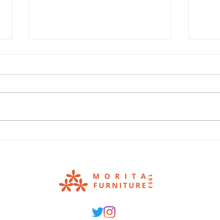
値上げ直前 お買い得SALE
見て
ア！
田家