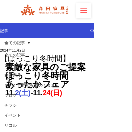
記事
全ての記事
2024年11月2日
全ての記事
【ほっこり冬時間】
素敵な家具のご提案
ニュース
ほっこり冬時間
森田家具
あったかフェア
おがくず酵素浴 森のくまさん
11.
2(土)
-11.
24(日)
ブログ
チラシ
イベント
リコル