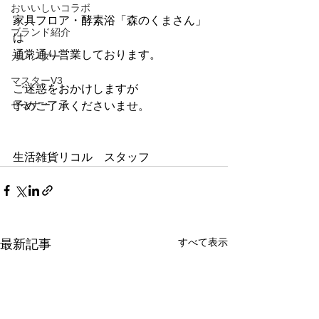
おいいしいコラボ
家具フロア・酵素浴「森のくまさん」
ブランド紹介
は
通常通り営業しております。
カレンダー
マスターV3
ご迷惑をおかけしますが
セミナー
予めご了承くださいませ。
生活雑貨リコル　スタッフ
すべて表示
最新記事