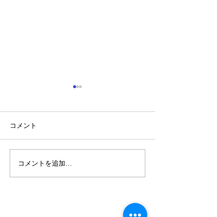
コメント
コメントを追加…
癒しのイベントとバーム
値上げ直前 お
SALE
クーヘン解体ショー