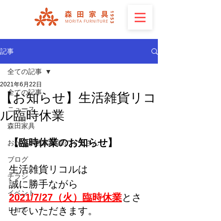
記事
全ての記事
2021年6月22日
全ての記事
【お知らせ】生活雑貨リコ
ニュース
ル臨時休業
森田家具
【臨時休業のお知らせ】
おがくず酵素浴 森のくまさん
ブログ
生活雑貨リコルは
チラシ
誠に勝手ながら
イベント
2021/7/27（火）臨時休業
とさ
せていただきます。
リコル