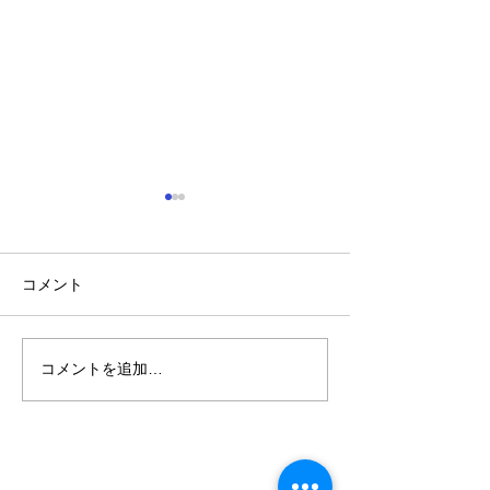
コメント
年に一度の大決算セール.
コメントを追加…
値上げ直前 お
SALE